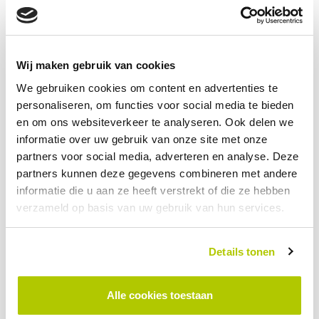
Over Ramphastos Investments
Ramphastos Investments is in 1994 opgericht door de Nederlandse
ondernemer Marcel Boekhoorn. Het bedrijf heeft belangen in meer dan
Wij maken gebruik van cookies
30 bedrijven binnen en buiten Nederland in verschillende sectoren, van
startups tot scale-ups, tot snelgroeiende middelgrote bedrijven en
We gebruiken cookies om content en advertenties te
mature ondernemingen. De totale omzet bedraagt bijna € 2,5 miljard.
personaliseren, om functies voor social media te bieden
Voorbeelden van succesvolle investeringen zijn Telfort, Mazarine Energy,
en om ons websiteverkeer te analyseren. Ook delen we
i4F, Sim Industries en High Tech Campus Eindhoven.
informatie over uw gebruik van onze site met onze
partners voor social media, adverteren en analyse. Deze
partners kunnen deze gegevens combineren met andere
informatie die u aan ze heeft verstrekt of die ze hebben
verzameld op basis van uw gebruik van hun services.
DEEL DIT BERICHT
TERUG NAAR OVERZICHT
LinkedIn
Facebook
Twitter
WhatsApp
Details tonen
Gerelateerde artikelen
Alle cookies toestaan