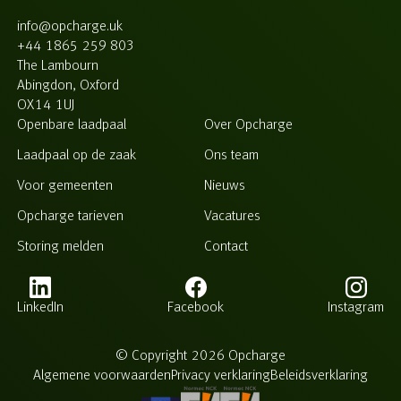
info@opcharge.uk
+44 1865 259 803
The Lambourn
Abingdon, Oxford
OX14 1UJ
Openbare laadpaal
Over Opcharge
Laadpaal op de zaak
Ons team
Voor gemeenten
Nieuws
Opcharge tarieven
Vacatures
Storing melden
Contact
LinkedIn
Facebook
Instagram
© Copyright 2026 Opcharge
Algemene voorwaarden
Privacy verklaring
Beleidsverklaring