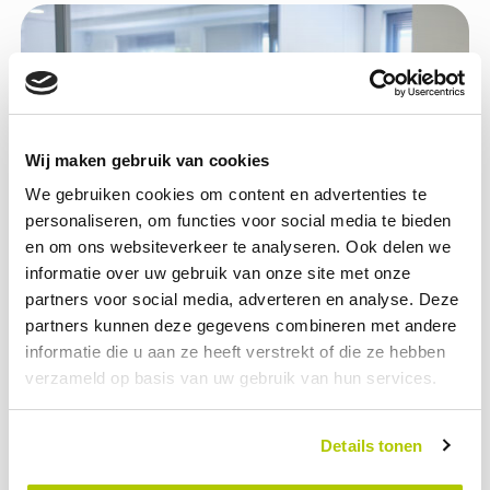
Wij maken gebruik van cookies
We gebruiken cookies om content en advertenties te
personaliseren, om functies voor social media te bieden
en om ons websiteverkeer te analyseren. Ook delen we
informatie over uw gebruik van onze site met onze
partners voor social media, adverteren en analyse. Deze
partners kunnen deze gegevens combineren met andere
Bouw mee aan morgen
informatie die u aan ze heeft verstrekt of die ze hebben
verzameld op basis van uw gebruik van hun services.
Werken in een groeiende markt betekent dat je bouwt aan de
infrastructuur van de toekomst. Bij Opcharge denk je niet alleen
Details tonen
mee, maar geef je direct vorm aan wie wij morgen zijn. Jouw
ideeën bepalen onze koers.