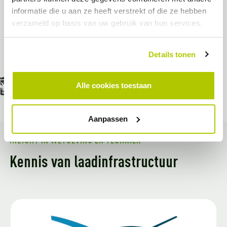
informatie die u aan ze heeft verstrekt of die ze hebben
Partner van vooruitstrevende
verzameld op basis van uw gebruik van hun services.
gemeenten
Details tonen
Alle cookies toestaan
Aanpassen
INZICHT IN WETGEVING EN TECHNIEK
Kennis van laadinfrastructuur