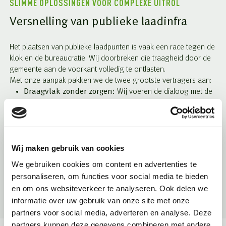
SLIMME OPLOSSINGEN VOOR COMPLEXE UITROL
Versnelling van publieke laadinfra
Het plaatsen van publieke laadpunten is vaak een race tegen de
klok en de bureaucratie. Wij doorbreken die traagheid door de
gemeente aan de voorkant volledig te ontlasten.
Met onze aanpak pakken we de twee grootste vertragers aan:
Draagvlak zonder zorgen:
Wij voeren de dialoog met de
buurt en stemmen de locaties af met de inwoners. Het
resultaat? Een kant-en-klaar locatievoorstel waar de wijk én
de gemeente achter staan.
Snelheid door expertise:
Door onze kennis van wet- en
regelgeving kunnen we vaak
plaatsen zonder
Wij maken gebruik van cookies
verkeersbesluit
. Dit bespaart maanden aan doorlooptijd
We gebruiken cookies om content en advertenties te
en voorkomt een overbelaste juridische afdeling.
personaliseren, om functies voor social media te bieden
Zo versnellen we de transitie, terwijl jij de regie houdt zonder
en om ons websiteverkeer te analyseren. Ook delen we
het operationele werk.
informatie over uw gebruik van onze site met onze
partners voor social media, adverteren en analyse. Deze
partners kunnen deze gegevens combineren met andere