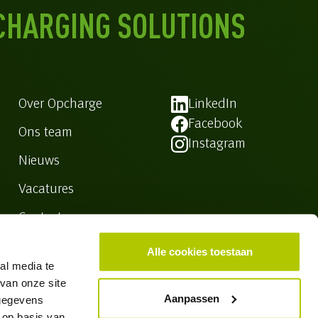
CHARGING SOLUTIONS
Over Opcharge
LinkedIn
Facebook
Ons team
Instagram
Nieuws
Vacatures
Contact
Alle cookies toestaan
al media te
van onze site
Aanpassen
 gegevens
rklaring
 op basis van