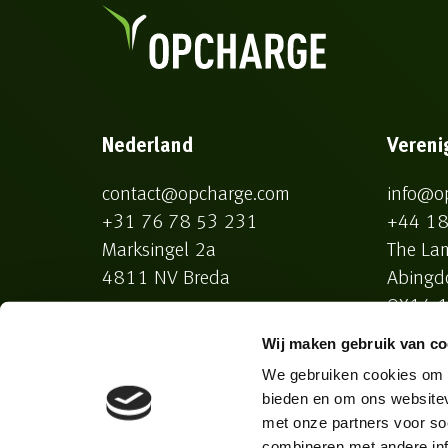
Nederland
Vereni
contact@opcharge.com
info@o
+31 76 78 53 231
+44 18
Marksingel 2a
The La
4811 NV Breda
Abingd
OX14 1
Wij maken gebruik van co
We gebruiken cookies om c
bieden en om ons websitev
met onze partners voor so
© Copyright 2026 Opcharge
combineren met andere inf