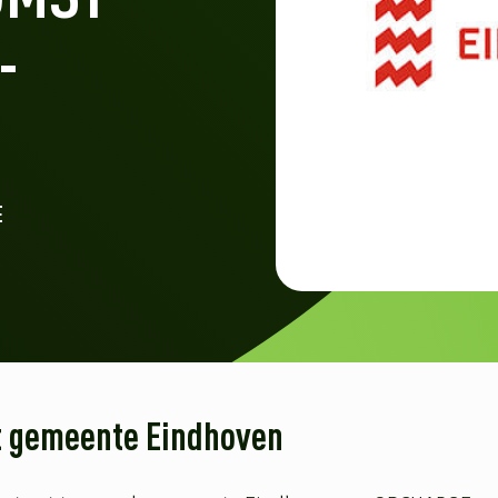
-
E
ct gemeente Eindhoven