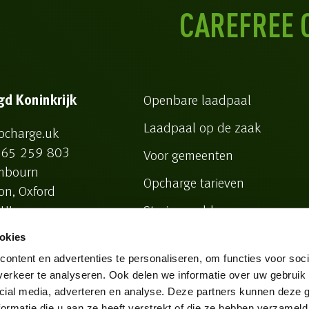
CAREFREE 
gd Koninkrijk
Openbare laadpaal
Laadpaal op de zaak
pcharge.uk
65 259 803
Voor gemeenten
mbourn
Opcharge tarieven
on, Oxford
UJ
Storing melden
okies
ontent en advertenties te personaliseren, om functies voor soci
erkeer te analyseren. Ook delen we informatie over uw gebruik 
cial media, adverteren en analyse. Deze partners kunnen deze
Algemene voorwaarden
Privacy verklaring
Beleidsve
ormatie die u aan ze heeft verstrekt of die ze hebben verzameld