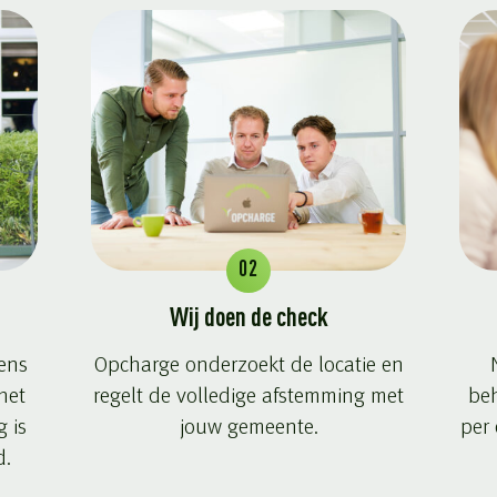
02
Wij doen de check
ens
Opcharge onderzoekt de locatie en
het
regelt de volledige afstemming met
beh
 is
jouw gemeente.
per
d.