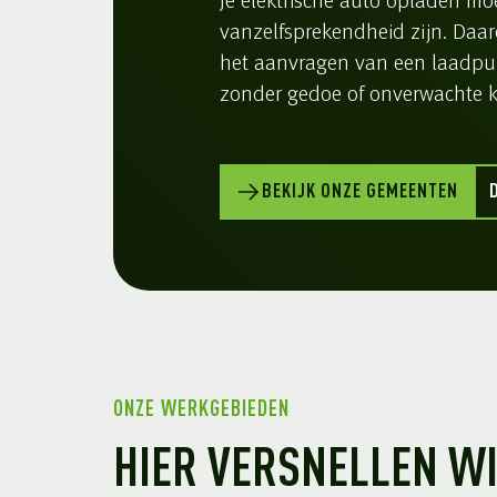
Je elektrische auto opladen mo
vanzelfsprekendheid zijn. Daar
het aanvragen van een laadpu
zonder gedoe of onverwachte k
BEKIJK ONZE GEMEENTEN
ONZE WERKGEBIEDEN
HIER VERSNELLEN WI