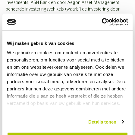
Investments, ASN Bank en door Aegon Asset Management
beheerde investeringsvehikels (waarbij de investering door
deze investeringsvehikels mede mogelijk wordt gemaakt door
het Europees Investeringsfonds met steun van de Europese
Unie). Diedrik Oost, Principal bij Ramphastos Investments: “Toen
wij ruim een jaar geleden in Opcharge investeerden hebben we
samen met het management een ambitieuze groeistrategie
Wij maken gebruik van cookies
ingezet. De nu afgesloten financiering laat zien dat deze
We gebruiken cookies om content en advertenties te
strategie de juiste is en stelt Opcharge in staat om nog sneller
personaliseren, om functies voor social media te bieden
te groeien, zowel in Nederland als daarbuiten.” Van Bree vult
en om ons websiteverkeer te analyseren. Ook delen we
aan: “We hebben de eerste laadpalen geplaatst in Duitsland en
informatie over uw gebruik van onze site met onze
het Verenigd Koninkrijk en we hebben vergevorderde plannen
partners voor social media, adverteren en analyse. Deze
om actief te worden op de Belgische, Franse en Spaanse markt.
partners kunnen deze gegevens combineren met andere
Onze ambitie is om tot 2030 75.000 laadpunten aan te sluiten,
waarvan zeker de helft buiten Nederland.”
informatie die u aan ze heeft verstrekt of die ze hebben
verzameld op basis van uw gebruik van hun services.
Details tonen
DEEL DIT BERICHT