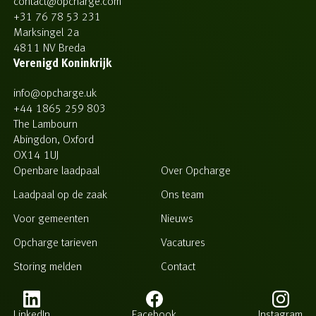
contact@opcharge.com
+31 76 78 53 231
Marksingel 2a
4811 NV Breda
Verenigd Koninkrijk
info@opcharge.uk
+44 1865 259 803
The Lambourn
Abingdon, Oxford
OX14 1UJ
Openbare laadpaal
Over Opcharge
Laadpaal op de zaak
Ons team
Voor gemeenten
Nieuws
Opcharge tarieven
Vacatures
Storing melden
Contact
LinkedIn
Facebook
Instagram