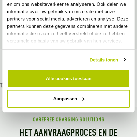
zakelijke laadpaal aanvragen. Wanneer je werkzaam bent op
en om ons websiteverkeer te analyseren. Ook delen we
een bedrijventerrein in Leiderdorp maar niet beschikt over een
informatie over uw gebruik van onze site met onze
laadpaal, ondersteunen wij je in de aanvraag. Met een
partners voor social media, adverteren en analyse. Deze
laadpaal op de zaak
bied je jouw medewerkers en bezoekers
partners kunnen deze gegevens combineren met andere
net dat stukje extra service waardoor zij zonder problemen hun
informatie die u aan ze heeft verstrekt of die ze hebben
weg vervolgen.
verzameld op basis van uw gebruik van hun services.
Details tonen
Alle cookies toestaan
Aanpassen
CAREFREE CHARGING SOLUTIONS
HET AANVRAAGPROCES EN DE