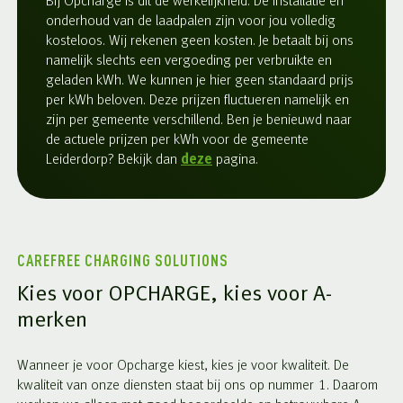
Bij Opcharge is dit de werkelijkheid. De installatie en
onderhoud van de laadpalen zijn voor jou volledig
kosteloos. Wij rekenen geen kosten. Je betaalt bij ons
namelijk slechts een vergoeding per verbruikte en
geladen kWh. We kunnen je hier geen standaard prijs
per kWh beloven. Deze prijzen fluctueren namelijk en
zijn per gemeente verschillend. Ben je benieuwd naar
de actuele prijzen per kWh voor de gemeente
Leiderdorp? Bekijk dan
deze
pagina.
CAREFREE CHARGING SOLUTIONS
Kies voor OPCHARGE, kies voor A-
merken
Wanneer je voor Opcharge kiest, kies je voor kwaliteit. De
kwaliteit van onze diensten staat bij ons op nummer 1. Daarom