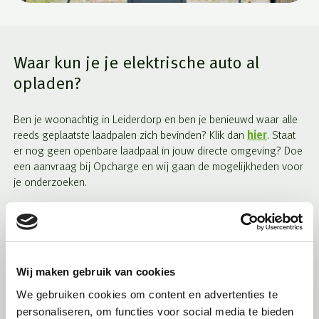
Waar kun je je elektrische auto al
opladen?
Ben je woonachtig in Leiderdorp en ben je benieuwd waar alle
reeds geplaatste laadpalen zich bevinden? Klik dan
hier
. Staat
er nog geen openbare laadpaal in jouw directe omgeving? Doe
een aanvraag bij Opcharge en wij gaan de mogelijkheden voor
je onderzoeken.
Laden op eigen terrein
Naast de publieke opties, kan je ook een laadpaal plaatsen op
Wij maken gebruik van cookies
eigen terrein of eigen parkeerplaats. Let er wel op dat er geen
We gebruiken cookies om content en advertenties te
snoer van de eigen laadpaal op de openbare weg/trottoir ligt.
personaliseren, om functies voor social media te bieden
Opcharge biedt dit niet aan. Bij Opcharge kan je wel een