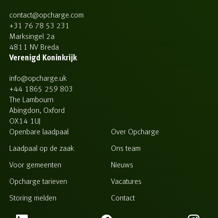
contact@opcharge.com
+31 76 78 53 231
Marksingel 2a
4811 NV Breda
Verenigd Koninkrijk
info@opcharge.uk
+44 1865 259 803
The Lambourn
Abingdon, Oxford
OX14 1UJ
Openbare laadpaal
Over Opcharge
Laadpaal op de zaak
Ons team
Voor gemeenten
Nieuws
Opcharge tarieven
Vacatures
Storing melden
Contact