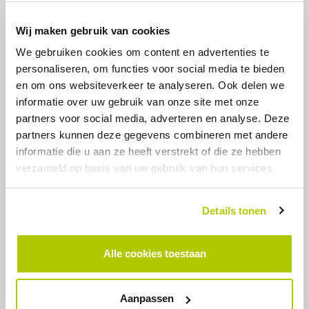
Wij maken gebruik van cookies
We gebruiken cookies om content en advertenties te
personaliseren, om functies voor social media te bieden
en om ons websiteverkeer te analyseren. Ook delen we
informatie over uw gebruik van onze site met onze
partners voor social media, adverteren en analyse. Deze
partners kunnen deze gegevens combineren met andere
informatie die u aan ze heeft verstrekt of die ze hebben
02
verzameld op basis van uw gebruik van hun services.
Installatie
Details tonen
Wanneer de locatie aan de voorwaarden voldoet, gaan de
installateurs van Opcharge over tot plaatsing
Alle cookies toestaan
Aanpassen