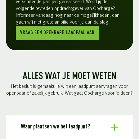
verschillende partijen gerealiseerd. Word jij de
volgende tevreden opdrachtgever van Opcharge?
Informeer vandaag nog naar de mogelijkheden, dan
gaan wij met grote ambitie voor je aan de slag.
VRAAG EEN OPENBARE LAADPAAL AAN
ALLES WAT JE MOET WETEN
Het besluit is gemaakt. Je wilt een laadpunt aanvragen voor
openbaar of zakelijk gebruik. Wat gaat Opcharge voor je doen?
Waar plaatsen we het laadpunt?