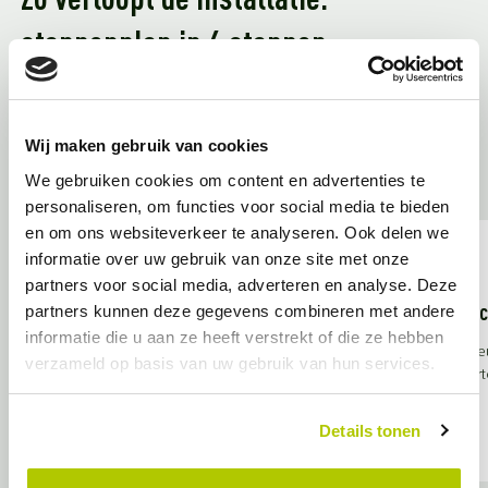
Zo verloopt de installatie:
stappenplan in 6 stappen
Een laadpaal vakkundig laten installeren bij jouw bedrijf gebeurt
volgens een vast proces. Zo weet je zeker dat alles veilig en
volgens de NEN 1010-normen verloopt:
Wij maken gebruik van cookies
We gebruiken cookies om content en advertenties te
personaliseren, om functies voor social media te bieden
en om ons websiteverkeer te analyseren. Ook delen we
informatie over uw gebruik van onze site met onze
01
partners voor social media, adverteren en analyse. Deze
partners kunnen deze gegevens combineren met andere
Aanvraag & Intake
Sc
informatie die u aan ze heeft verstrekt of die ze hebben
We bespreken je wensen en het aantal
Een adviseu
verzameld op basis van uw gebruik van hun services.
benodigde laadpunten.
parkeert
Details tonen