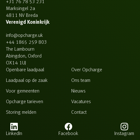
+31 76 78 53 231
Marksingel 2a
4811 NV Breda
Verenigd Koninkrijk
info@opcharge.uk
+44 1865 259 803
The Lambourn
Abingdon, Oxford
OX14 1UJ
Openbare laadpaal
Over Opcharge
Laadpaal op de zaak
Ons team
Voor gemeenten
Nieuws
Opcharge tarieven
Vacatures
Storing melden
Contact
LinkedIn
Facebook
Instagram