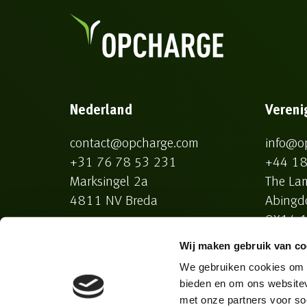
Nederland
Vereni
contact@opcharge.com
info@o
+31 76 78 53 231
+44 18
Marksingel 2a
The La
4811 NV Breda
Abingd
OX14 1
Wij maken gebruik van co
We gebruiken cookies om c
bieden en om ons websitev
met onze partners voor so