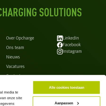
CHARGING SOLUTIONS
Over Opcharge
LinkedIn
Facebook
Ons team
Instagram
Nieuws
Vacatures
Contact
Alle cookies toestaan
al media te
van onze site
Aanpassen
 gegevens