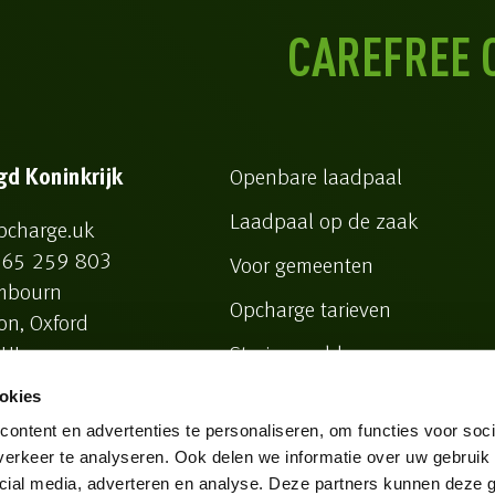
CAREFREE 
gd Koninkrijk
Openbare laadpaal
Laadpaal op de zaak
pcharge.uk
65 259 803
Voor gemeenten
mbourn
Opcharge tarieven
on, Oxford
UJ
Storing melden
okies
ontent en advertenties te personaliseren, om functies voor soci
erkeer te analyseren. Ook delen we informatie over uw gebruik 
cial media, adverteren en analyse. Deze partners kunnen deze