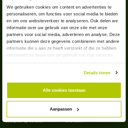
We gebruiken cookies om content en advertenties te
personaliseren, om functies voor social media te bieden
CAREFREE CHARGING SOLUTIONS
en om ons websiteverkeer te analyseren. Ook delen we
informatie over uw gebruik van onze site met onze
Nederland
partners voor social media, adverteren en analyse. Deze
partners kunnen deze gegevens combineren met andere
contact@opcharge.com
informatie die u aan ze heeft verstrekt of die ze hebben
+31 76 78 53 231
verzameld op basis van uw gebruik van hun services.
Marksingel 2a
4811 NV Breda
Verenigd Koninkrijk
Details tonen
info@opcharge.uk
+44 1865 259 803
Alle cookies toestaan
The Lambourn
Abingdon, Oxford
OX14 1UJ
Aanpassen
Openbare laadpaal
Over Opcharge
Laadpaal op de zaak
Ons team