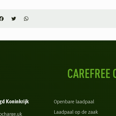
In
Facebook
Twitter
WhatsApp
CAREFREE 
gd Koninkrijk
Openbare laadpaal
Laadpaal op de zaak
pcharge.uk