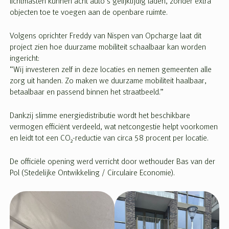
lichtmasten kunnen acht auto’s gelijktijdig laden, zonder extra
objecten toe te voegen aan de openbare ruimte.
Volgens oprichter Freddy van Nispen van Opcharge laat dit
project zien hoe duurzame mobiliteit schaalbaar kan worden
ingericht:
“Wij investeren zelf in deze locaties en nemen gemeenten alle
zorg uit handen. Zo maken we duurzame mobiliteit haalbaar,
betaalbaar en passend binnen het straatbeeld.”
Dankzij slimme energiedistributie wordt het beschikbare
vermogen efficiënt verdeeld, wat netcongestie helpt voorkomen
en leidt tot een CO₂-reductie van circa 58 procent per locatie.
De officiële opening werd verricht door wethouder Bas van der
Pol (Stedelijke Ontwikkeling / Circulaire Economie).