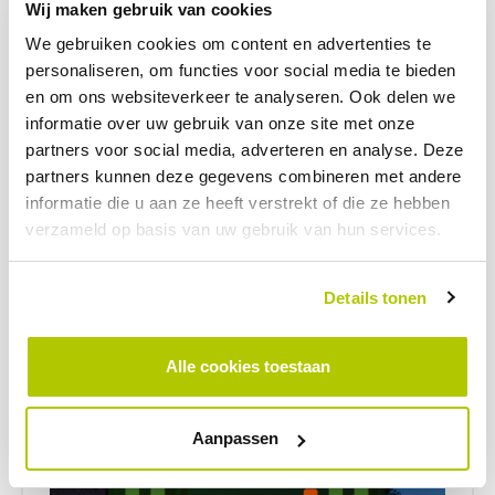
Wij maken gebruik van cookies
We gebruiken cookies om content en advertenties te
personaliseren, om functies voor social media te bieden
en om ons websiteverkeer te analyseren. Ook delen we
informatie over uw gebruik van onze site met onze
partners voor social media, adverteren en analyse. Deze
partners kunnen deze gegevens combineren met andere
informatie die u aan ze heeft verstrekt of die ze hebben
DEEL DIT BERICHT
verzameld op basis van uw gebruik van hun services.
TERUG NAAR OVERZICHT
LinkedIn
Facebook
Twitter
WhatsApp
Details tonen
Gerelateerde artikelen
Alle cookies toestaan
Aanpassen